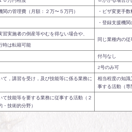
１０万円程度
※かかる場合が
機関の管理費（月額：２万〜５万円）
・ビザ変更手数
・登録支援機関
実習実施者の倒産等やむを得ない場合や、
同じ業種内の従
行時は転籍可能
付与なし
2号のみ可
いて，講習を受け，及び技能等に係る業務に
相当程度の知識
）
事する活動（専
いて技能等を要する業務に従事する活動（２
的・技術的分野）