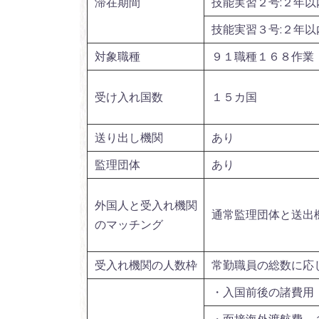
滞在期間
技能実習２号:２年以
技能実習３号:２年以
対象職種
９１職種１６８作業
受け入れ国数
１５カ国
送り出し機関
あり
監理団体
あり
外国人と受入れ機関
通常監理団体と送出
のマッチング
受入れ機関の人数枠
常勤職員の総数に応
・入国前後の諸費用