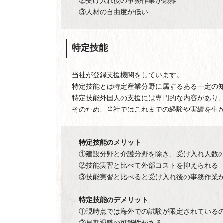
②受け入れ後の事務作業が煩雑
③人材の自由度が低い
特定技能
当社が登録支援機関をしています。
特定技能とは特定産業分野に属するある一定の
特定技能外国人の支援には専門的な内容があり
そのため、当社ではこれまでの経験や実績を生
特定技能のメリット
①建設分野と介護分野を除き、受け入れ人数
②技能実習と比べて外部コストを抑えられる
③技能実習と比べると受け入れ後の事務作業
特定技能のデメリット
①現時点では海外での試験が限定されている
②早期退職の可能性がある