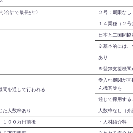
内
内(合計で最長5年)
２号：期限なし
１４業種（２号
日本と二国間協
※基本的には、
あり
※登録支援機関
受入れ機関が直
ん機関等を
機関を通して行われる
通じて採用する
じた人数枠あり
人数枠なし（介
 １００万円前後
・人材紹介料 