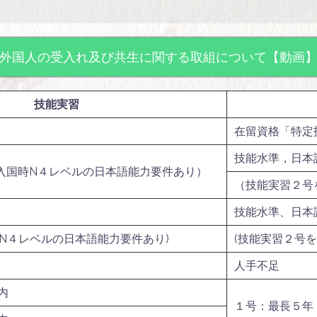
外国人の受入れ及び共生に関する取組について【動画
技能実習
」
在留資格「特定
技能水準，日本
入国時N４レベルの日本語能力要件あり）
（技能実習２号
技能水準、日本
N４レベルの日本語能力要件あり)
(技能実習２号
人手不足
内
１号：最長５年