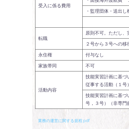
・面接海外渡航費 
受入に係る費用
・監理団体・送出し
原則不可。ただし、
転職
２号から３号への移
永住権
付与なし
家族帯同
不可
技能実習計画に基づ
従事する活動（１号
活動内容
技能実習計画に基づ
号，３号）（非専門
業務の運営に関する規程.pdf