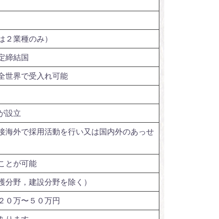
は２業種のみ）
定締結国
全世界で受入れ可能
が設立
接海外で採用活動を行い又は国内外のあっせ
ことが可能
護分野，建設分野を除く）
２０万〜５０万円