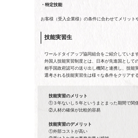
・特定技能
お客様（受入企業様）の条件に合わせてメリット
技能実習生
ワールドタイアップ協同組合をご紹介していま
外国人技能実習制度とは、日本が先進国として
相手国政府認可の送り出し機関と連携し、技能
選考される技能実習生は様々な条件をクリアす
技能実習のメリット
①３年ないし５年というまとまった期間で関
②人材の確保が比較的容易
技能実習のデメリット
①外部コストが高い